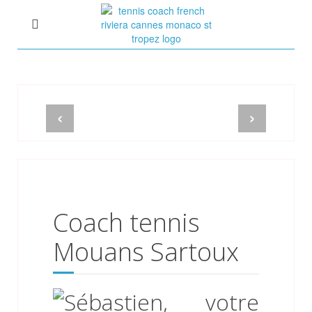
Tennis Coach Côte d'Azur
Cours de Tennis à domicile
Sébastien Huck ex-15
‹
›
Coach tennis
Mouans Sartoux