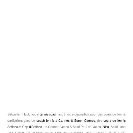
Sébastien Huck, votre
tennis coach
est à votre disposition pour des cours de tennis
particuliers avec un
coach tennis à Cannes & Super Cannes
, des
cours de tennis
Antibes et Cap d'Antibes
, Le Cannet, Vence & Saint Paul de Vence,
Nice
, Saint Jean
Cap Ferrat, St Raphael ou le golfe de St Tropez. VOUS RECHERCHEZ UN