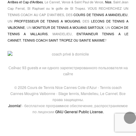
Antibes et Cap d'Antibes
, Le Cannet, Vence & Saint Paul de Vence,
Nice
, Saint Jean
Cap Ferrat, St Raphael ou le golfe de St Tropez. VOUS RECHERCHEZ UN
TENNIS COACH AU CAP D'ANTIBES, DES
COURS DE TENNIS A MANDELIEU
,
UN
PROFFESSEUR DE TENNIS A MOUGINS
, DES
LECONS DE TENNIS A
VALBONNE
, UN
MONITEUR DE TENNIS A MOUANS SARTOUX
, UN
COACH DE
TENNIS A VALLAURIS
, MANDELIEU,
ENTRAINEUR TENNIS A LE
CANNET
,
TENNIS COACH SAINT TROPEZ OU SAINTE MAXIME
?
Сейчас 93 guests и ни одного зарегистрированного пользователя на
сайте
© 2026 Cours de Tennis Nice Cannes Cote d'Azur - Tennis coach
Cannes Mougins Valbonne - Stage tennis, Mandelieu, Le Cannet. Все
права защищены.
Joomla!
- бесплатное программное обеспечение, распространяемое
по лицензии
GNU General Public License.