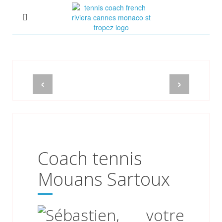
Tennis Coach Côte d'Azur
Cours de Tennis à domicile
Sébastien Huck ex-15
‹
›
Coach tennis
Mouans Sartoux