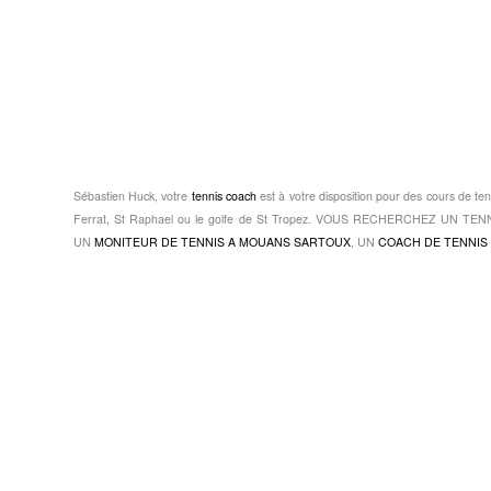
Sébastien Huck, votre
tennis coach
est à votre disposition pour des cours de ten
Ferrat, St Raphael ou le golfe de St Tropez. VOUS RECHERCHEZ UN 
UN
MONITEUR DE TENNIS A MOUANS SARTOUX
, UN
COACH DE TENNIS 