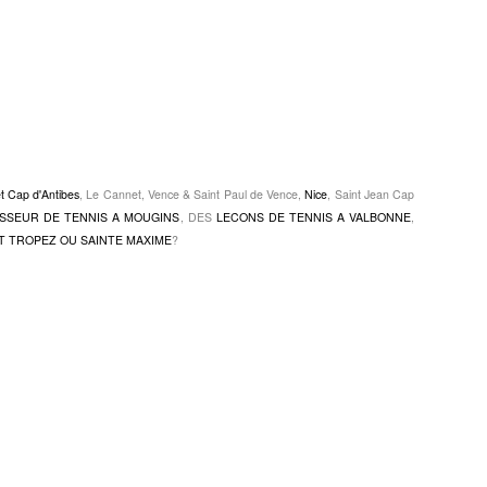
et Cap d'Antibes
, Le Cannet, Vence & Saint Paul de Vence,
Nice
, Saint Jean Cap
SSEUR DE TENNIS A MOUGINS
, DES
LECONS DE TENNIS A VALBONNE
,
T TROPEZ OU SAINTE MAXIME
?