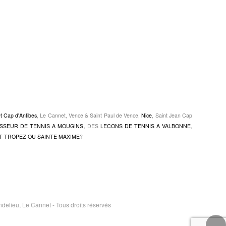
et Cap d'Antibes
, Le Cannet, Vence & Saint Paul de Vence,
Nice
, Saint Jean Cap
SSEUR DE TENNIS A MOUGINS
, DES
LECONS DE TENNIS A VALBONNE
,
T TROPEZ OU SAINTE MAXIME
?
elieu, Le Cannet - Tous droits réservés