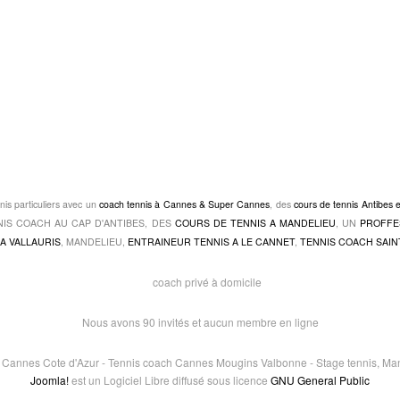
nis particuliers avec un
coach tennis à Cannes & Super Cannes
, des
cours de tennis Antibes 
TENNIS COACH AU CAP D'ANTIBES, DES
COURS DE TENNIS A MANDELIEU
, UN
PROFFE
A VALLAURIS
, MANDELIEU,
ENTRAINEUR TENNIS A LE CANNET
,
TENNIS COACH SAIN
Nous avons 90 invités et aucun membre en ligne
e Cannes Cote d'Azur - Tennis coach Cannes Mougins Valbonne - Stage tennis, Mand
Joomla!
est un Logiciel Libre diffusé sous licence
GNU General Public