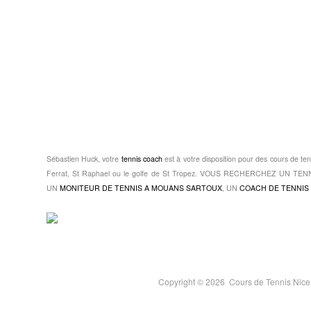
Sébastien Huck, votre
tennis coach
est à votre disposition pour des cours de ten
Ferrat, St Raphael ou le golfe de St Tropez. VOUS RECHERCHEZ UN 
UN
MONITEUR DE TENNIS A MOUANS SARTOUX
, UN
COACH DE TENNIS 
Copyright © 2026  Cours de Tennis Nic