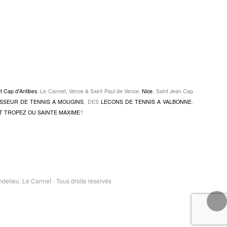
et Cap d'Antibes
, Le Cannet, Vence & Saint Paul de Vence,
Nice
, Saint Jean Cap
SSEUR DE TENNIS A MOUGINS
, DES
LECONS DE TENNIS A VALBONNE
,
T TROPEZ OU SAINTE MAXIME
?
elieu, Le Cannet - Tous droits réservés