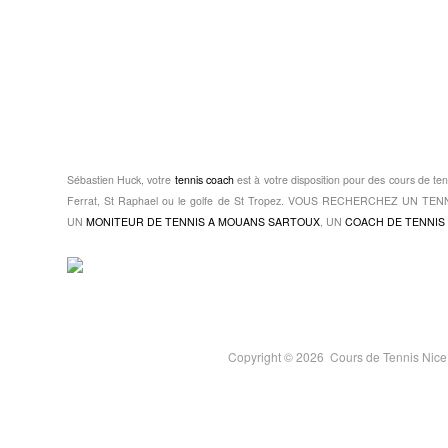
Sébastien Huck, votre
tennis coach
est à votre disposition pour des cours de ten
Ferrat, St Raphael ou le golfe de St Tropez. VOUS RECHERCHEZ UN 
UN
MONITEUR DE TENNIS A MOUANS SARTOUX
, UN
COACH DE TENNIS 
Copyright © 2026  Cours de Tennis Nic