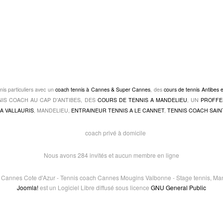
nis particuliers avec un
coach tennis à Cannes & Super Cannes
, des
cours de tennis Antibes 
TENNIS COACH AU CAP D'ANTIBES, DES
COURS DE TENNIS A MANDELIEU
, UN
PROFFE
A VALLAURIS
, MANDELIEU,
ENTRAINEUR TENNIS A LE CANNET
,
TENNIS COACH SAIN
Nous avons 284 invités et aucun membre en ligne
e Cannes Cote d'Azur - Tennis coach Cannes Mougins Valbonne - Stage tennis, Mand
Joomla!
est un Logiciel Libre diffusé sous licence
GNU General Public