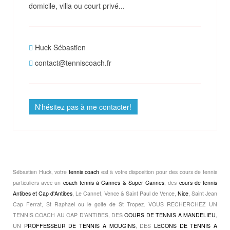
domicile, villa ou court privé...
Huck Sébastien
contact@tenniscoach.fr
N'hésitez pas à me contacter!
Sébastien Huck, votre
tennis coach
est à votre disposition pour des cours de tennis
particuliers avec un
coach tennis à Cannes & Super Cannes
, des
cours de tennis
Antibes et Cap d'Antibes
, Le Cannet, Vence & Saint Paul de Vence,
Nice
, Saint Jean
Cap Ferrat, St Raphael ou le golfe de St Tropez. VOUS RECHERCHEZ UN
TENNIS COACH AU CAP D'ANTIBES, DES
COURS DE TENNIS A MANDELIEU
,
UN
PROFFESSEUR DE TENNIS A MOUGINS
, DES
LECONS DE TENNIS A