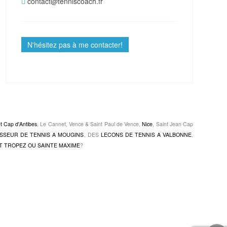
contact@tenniscoach.fr
N'hésitez pas à me contacter!
et Cap d'Antibes
, Le Cannet, Vence & Saint Paul de Vence,
Nice
, Saint Jean Cap
SSEUR DE TENNIS A MOUGINS
, DES
LECONS DE TENNIS A VALBONNE
,
T TROPEZ OU SAINTE MAXIME
?