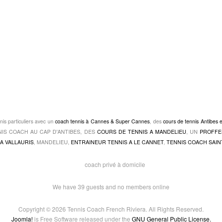
nis particuliers avec un
coach tennis à Cannes & Super Cannes
, des
cours de tennis Antibes 
TENNIS COACH AU CAP D'ANTIBES, DES
COURS DE TENNIS A MANDELIEU
, UN
PROFFE
A VALLAURIS
, MANDELIEU,
ENTRAINEUR TENNIS A LE CANNET
,
TENNIS COACH SAIN
We have 39 guests and no members online
Copyright © 2026 Tennis Coach French Riviera. All Rights Reserved.
Joomla!
is Free Software released under the
GNU General Public License.