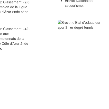
Brevet National de
: Classement: -2/6
secourisme.
mpion de la Ligue
 d’Azur 2nde série.
: Classement: -4/6
e aux
mpionnats de la
e Côte d’Azur 2nde
e.