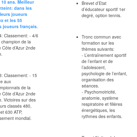
10 ans. Meilleur
Brevet d’Etat
tteint: dans les
d’éducateur sportif 1er
leurs joueurs
degré, option tennis.
x et les 55
s joueurs français.
: Classement: - 4/6
Tronc commun avec
 champion de la
formation sur les
e Côte d’Azur 2nde
thèmes suivants:
e.
- L’entraînement sportif
de l’enfant et de
l’adolescent,
psychologie de l’enfant,
: Classement: - 15
organisation des
e aux
séances.
mpionnats de la
- Psychomotricité,
e Côte d’Azur 2nde
anatomie, système
e. Victoires sur des
respiratoire et filières
urs classés 480,
énergétiques, les
et 630 ATP,
rythmes des enfants.
ssement mondial.