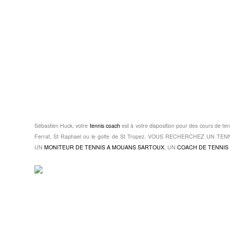
Sébastien Huck, votre
tennis coach
est à votre disposition pour des cours de ten
Ferrat, St Raphael ou le golfe de St Tropez. VOUS RECHERCHEZ UN 
UN
MONITEUR DE TENNIS A MOUANS SARTOUX
, UN
COACH DE TENNIS 