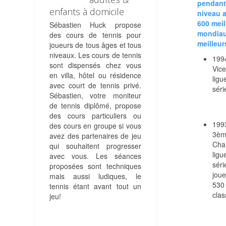
pendant 
enfants à domicile
niveau a
600 meil
Sébastien Huck propose
mondiau
des cours de tennis pour
meilleur
joueurs de tous âges et tous
niveaux. Les cours de tennis
1994
sont dispensés chez vous
Vice
en villa, hôtel ou résidence
ligu
avec court de tennis privé.
séri
Sébastien, votre moniteur
de tennis diplômé, propose
des cours particuliers ou
1993
des cours en groupe si vous
3èm
avez des partenaires de jeu
Cha
qui souhaitent progresser
ligu
avec vous. Les séances
séri
proposées sont techniques
joue
mais aussi ludiques, le
530 
tennis étant avant tout un
cla
jeu!