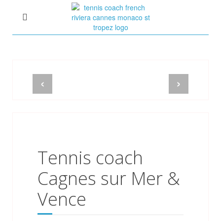
Tennis Coach Côte d'Azur
Cours de Tennis à domicile
Sébastien Huck ex-15
‹
›
Tennis coach
Cagnes sur Mer &
Vence