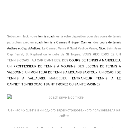
Sébastien Huck, votre
tennis coach
est à votre disposition pour des cours de tennis
particuliers avec un
coach tennis à Cannes & Super Cannes
, des
cours de tennis
Antibes et Cap d'Antibes
, Le Cannet, Vence & Saint Paul de Vence,
Nice
, Saint Jean
Cap Ferrat, St Raphael ou le golfe de St Tropez. VOUS RECHERCHEZ UN
TENNIS COACH AU CAP D'ANTIBES, DES
COURS DE TENNIS A MANDELIEU
,
UN
PROFFESSEUR DE TENNIS A MOUGINS
, DES
LECONS DE TENNIS A
VALBONNE
, UN
MONITEUR DE TENNIS A MOUANS SARTOUX
, UN
COACH DE
TENNIS A VALLAURIS
, MANDELIEU,
ENTRAINEUR TENNIS A LE
CANNET
,
TENNIS COACH SAINT TROPEZ OU SAINTE MAXIME
?
Сейчас 45 guests и ни одного зарегистрированного пользователя на
сайте