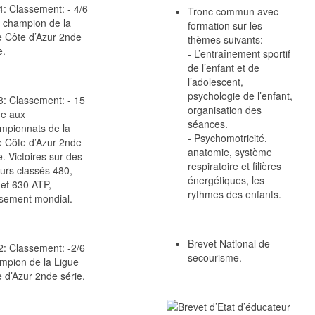
: Classement: - 4/6
Tronc commun avec
 champion de la
formation sur les
e Côte d’Azur 2nde
thèmes suivants:
e.
- L’entraînement sportif
de l’enfant et de
l’adolescent,
psychologie de l’enfant,
: Classement: - 15
organisation des
e aux
séances.
mpionnats de la
- Psychomotricité,
e Côte d’Azur 2nde
anatomie, système
e. Victoires sur des
respiratoire et filières
urs classés 480,
énergétiques, les
et 630 ATP,
rythmes des enfants.
ssement mondial.
Brevet National de
: Classement: -2/6
secourisme.
mpion de la Ligue
 d’Azur 2nde série.