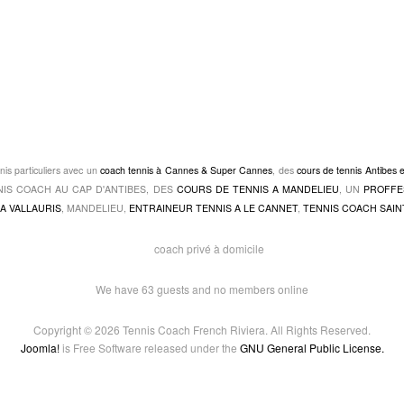
nis particuliers avec un
coach tennis à Cannes & Super Cannes
, des
cours de tennis Antibes 
TENNIS COACH AU CAP D'ANTIBES, DES
COURS DE TENNIS A MANDELIEU
, UN
PROFFE
A VALLAURIS
, MANDELIEU,
ENTRAINEUR TENNIS A LE CANNET
,
TENNIS COACH SAIN
We have 63 guests and no members online
Copyright © 2026 Tennis Coach French Riviera. All Rights Reserved.
Joomla!
is Free Software released under the
GNU General Public License.