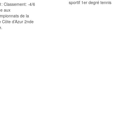
: Classement: -4/6
e aux
mpionnats de la
e Côte d’Azur 2nde
e.