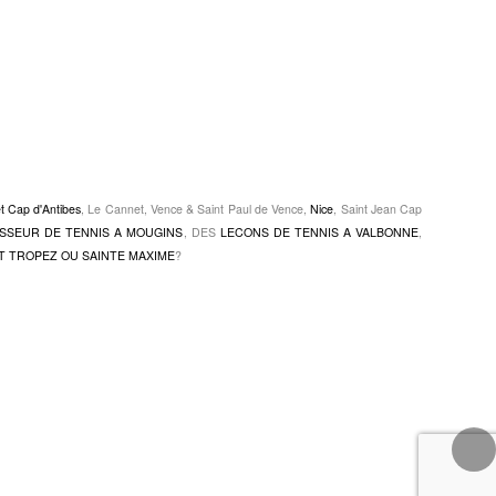
et Cap d'Antibes
, Le Cannet, Vence & Saint Paul de Vence,
Nice
, Saint Jean Cap
SSEUR DE TENNIS A MOUGINS
, DES
LECONS DE TENNIS A VALBONNE
,
T TROPEZ OU SAINTE MAXIME
?