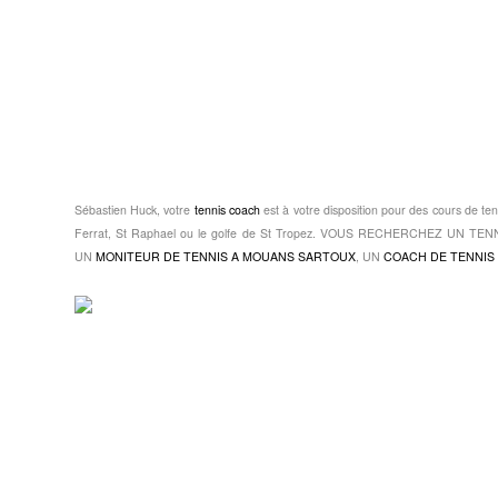
Sébastien Huck, votre
tennis coach
est à votre disposition pour des cours de ten
Ferrat, St Raphael ou le golfe de St Tropez. VOUS RECHERCHEZ UN 
UN
MONITEUR DE TENNIS A MOUANS SARTOUX
, UN
COACH DE TENNIS 