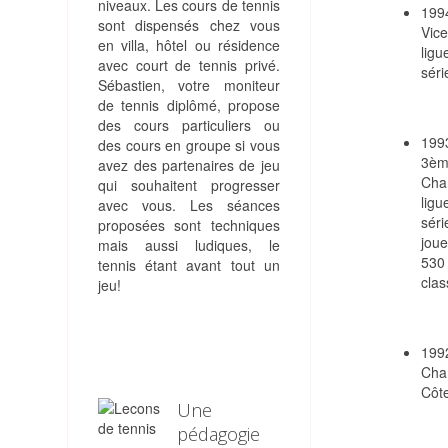
niveaux. Les cours de tennis
1994
sont dispensés chez vous
Vice
en villa, hôtel ou résidence
ligu
avec court de tennis privé.
séri
Sébastien, votre moniteur
de tennis diplômé, propose
des cours particuliers ou
1993
des cours en groupe si vous
3èm
avez des partenaires de jeu
Cha
qui souhaitent progresser
ligu
avec vous. Les séances
séri
proposées sont techniques
joue
mais aussi ludiques, le
530 
tennis étant avant tout un
cla
jeu!
1992
Cha
Côte
Une
pédagogie