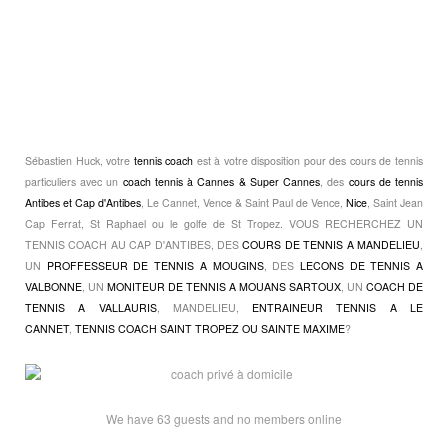
Sébastien Huck, votre
tennis coach
est à votre disposition pour des cours de tennis
particuliers avec un
coach tennis à Cannes & Super Cannes
, des
cours de tennis
Antibes et Cap d'Antibes
, Le Cannet, Vence & Saint Paul de Vence,
Nice
, Saint Jean
Cap Ferrat, St Raphael ou le golfe de St Tropez. VOUS RECHERCHEZ UN
TENNIS COACH AU CAP D'ANTIBES, DES
COURS DE TENNIS A MANDELIEU
,
UN
PROFFESSEUR DE TENNIS A MOUGINS
, DES
LECONS DE TENNIS A
VALBONNE
, UN
MONITEUR DE TENNIS A MOUANS SARTOUX
, UN
COACH DE
TENNIS A VALLAURIS
, MANDELIEU,
ENTRAINEUR TENNIS A LE
CANNET
,
TENNIS COACH SAINT TROPEZ OU SAINTE MAXIME
?
We have 63 guests and no members online